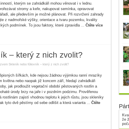
činností, kterým se zahrádkáři mohou věnovat i v lednu.
rořezávat stromy a keře, nakupovat semínka, opravovat
ářadí, ale především je možné plánovat. Při rozvržení zahrady
te z nadmořské výšky, orientace a tvaru pozemku, kvality
ckých podmínek. To jsou faktory, které zpravidla ...
Čtěte více
k – který z nich zvolit?
zvem Skleník nebo fóliovník – který z nich zvolit?
pisných šířkách, kde nejsou žádnou výjimkou ranní mrazíky
m května nebo naopak již koncem září, hledají zahrádkáři
oby, jak prodloužit vegetační období pěstovaných rostlin a
bohaté úrody brzy na jaře i v pozdním podzimu. Prověřenou
 rostlinám zajistí vhodnou teplotu k jejich růstu, jsou skleníky
Jak tyto dvě pěstírny od sebe odlišit a která varianta ...
Čtěte
Pár
Kval
že ž
poč