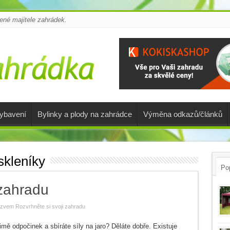
é majitele zahrádek.
vybavení
Bylinky a plody na zahrádce
Výměna odkazů/článků
skleníky
Pop
 zahradu
ázvem Rozvrhněte si svoji zahradu
imě odpočinek a sbíráte síly na jaro? Děláte dobře. Existuje