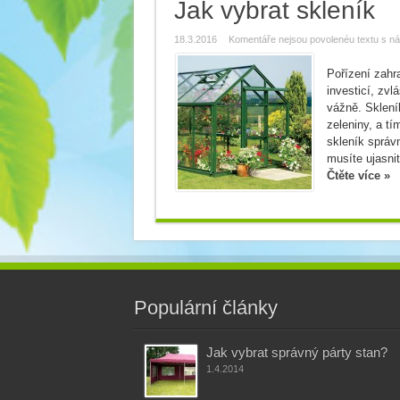
Jak vybrat skleník
18.3.2016
Komentáře nejsou povolené
u textu s n
Pořízení zahr
investicí, zvl
vážně. Sklení
zeleniny, a t
skleník správ
musíte ujasnit
Čtěte více »
Populární články
Jak vybrat správný párty stan?
1.4.2014