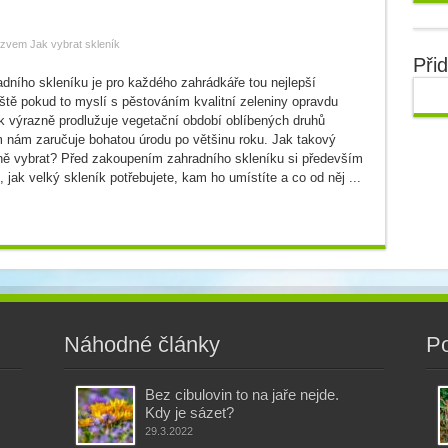
ázvem Jak vybrat skleník
Při
adního skleníku je pro každého zahrádkáře tou nejlepší
áště pokud to myslí s pěstováním kvalitní zeleniny opravdu
k výrazně prodlužuje vegetační období oblíbených druhů
ím nám zaručuje bohatou úrodu po většinu roku. Jak takový
ně vybrat? Před zakoupením zahradního skleníku si především
, jak velký skleník potřebujete, kam ho umístíte a co od něj ...
Náhodné články
Po
Bez cibulovin to na jaře nejde.
Kdy je sázet?
29.3.2022