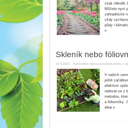
však několik 
Můžete nyní p
zahradnické n
vždy vycházej
půdy i klimati
»
Skleník nebo fóliovní
19.4.2016
Komentáře nejsou povolené
u textu s ná
V našich země
ještě začátke
efektivní způs
radovat se z 
metodou, která
a fóliovníky. 
více »