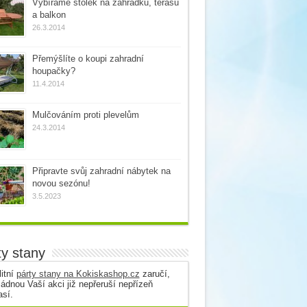
Vybíráme stolek na zahrádku, terasu
a balkon
26.3.2014
Přemýšlíte o koupi zahradní
houpačky?
11.4.2014
Mulčováním proti plevelům
24.3.2014
Připravte svůj zahradní nábytek na
novou sezónu!
3.5.2023
ty stany
itní
párty stany na Kokiskashop.cz
zaručí,
ádnou Vaší akci již nepřeruší nepřízeň
así.