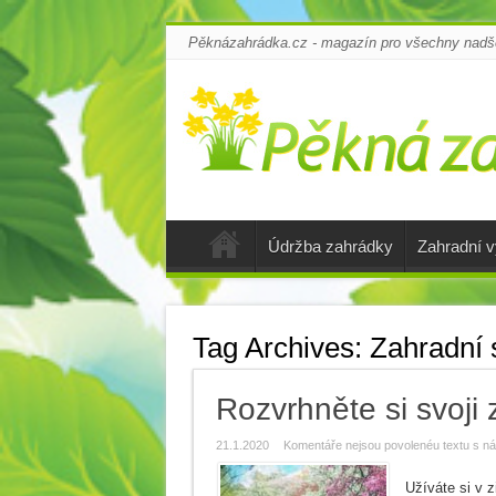
Pěknázahrádka.cz - magazín pro všechny nadšen
Údržba zahrádky
Zahradní 
Tag Archives:
Zahradní 
Rozvrhněte si svoji
21.1.2020
Komentáře nejsou povolené
u textu s n
Užíváte si v z