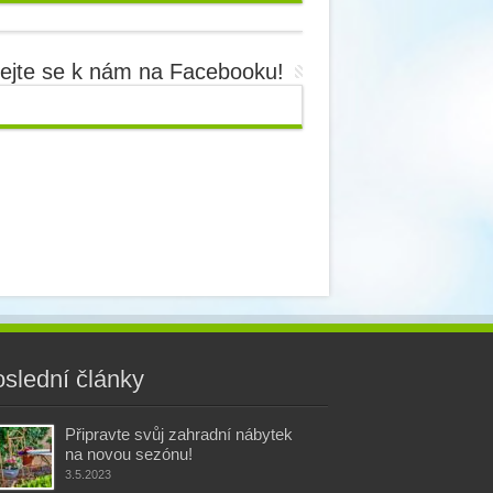
dejte se k nám na Facebooku!
slední články
Připravte svůj zahradní nábytek
na novou sezónu!
3.5.2023