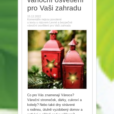
pro Vaši zahradu
15.12.2022
Komentáře nejsou povolené
u textu s názvem Levné a bezpečné
vánoční osvětlení pro Vaši zahradu
Co pro Vás znamenají Vánoce?
Vánoční stromeček, dárky, cukroví a
koledy? Nebo také dny strávené
s rodinou, útulně vyzdobený domov a