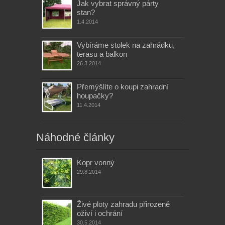
Jak vybrat správný párty
stan?
1.4.2014
Vybíráme stolek na zahrádku,
terasu a balkon
26.3.2014
Přemýšlíte o koupi zahradní
houpačky?
11.4.2014
Náhodné články
Kopr vonný
29.8.2014
Živé ploty zahradu přirozeně
oživí i ochrání
30.5.2014