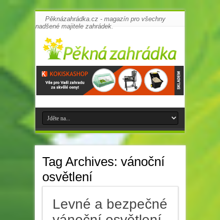
Pěknázahrádka.cz - magazín pro všechny
nadšené majitele zahrádek.
Tag Archives:
vánoční
osvětlení
Levné a bezpečné
vánoční osvětlení