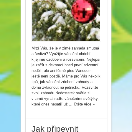
Mrzí Vás, že je v zimě zahrada smutná
a šedivá? Využijte vánoční období
k jejímu ozdobení a rozsvícení. Nejlepší
je začít s dekorací hned první adventní
neděli, ale ani těsně před Vánocemi
ještě není pozdě. Máme pro Vás několik
tipů, jak vánoční zdobení zahrady a
domu zvládnout na jedničku. Rozsviťte
svoji zahradu Nedostatek světla si
v zimě vynahraďte vánočními světýlky,
které dnes nepatří už ...
Čtěte více »
Jak připevnit