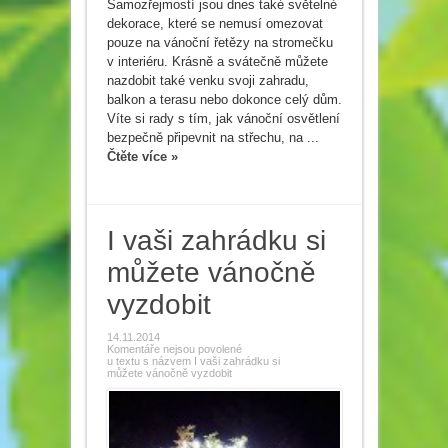
Samozřejmostí jsou dnes také světelné
dekorace, které se nemusí omezovat
pouze na vánoční řetězy na stromečku
v interiéru. Krásně a svátečně můžete
nazdobit také venku svoji zahradu,
balkon a terasu nebo dokonce celý dům.
Víte si rady s tím, jak vánoční osvětlení
bezpečně připevnit na střechu, na ...
Čtěte více »
I vaši zahrádku si
můžete vánočně
vyzdobit
14.11.2014
Komentáře nejsou povolené
u textu s názvem I vaši zahrádku si
můžete vánočně vyzdobit