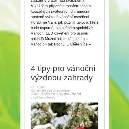
setkání s přáteli nad svařákem?
V každém případě atmosféru těchto
kouzelných svátečních dní umocní
správně vybrané vánoční osvětlení.
Poradíme Vám, jak poznat takové, které
bude úsporné, bezpečné a spolehlivé.
Vánoční LED osvětlení pro úsporu
nákladů Možná letos plánujete na
Vánocích tak trochu ...
Čtěte více »
4 tipy pro vánoční
výzdobu zahrady
22.12.2020
Komentáře nejsou povolené
u textu s názvem 4 tipy pro vánoční
výzdobu zahrady