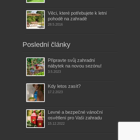
Věci, které potřebujete k letní
pohodě na zahradě
28.5.2016
Poslední články
Připravte svůj zahradní
nábytek na novou sezónu!
3.5.2023
Kdy letos zasít?
17.2.2023
Levné a bezpečné vánoční
osvětlení pro Vaši zahradu
15.12.2022