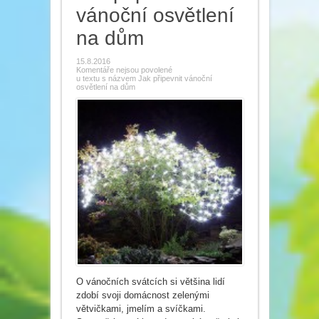
vánoční osvětlení
na dům
15.8.2016
Komentáře nejsou povolené
u textu s názvem Jak připevnit vánoční
osvětlení na dům
O vánočních svátcích si většina lidí
zdobí svoji domácnost zelenými
větvičkami, jmelím a svíčkami.