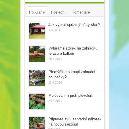
Populární
Poslední
Komentáře
Tagy
Jak vybrat správný párty stan?
1.4.2014
Vybíráme stolek na zahrádku,
terasu a balkon
26.3.2014
Přemýšlíte o koupi zahradní
houpačky?
11.4.2014
Mulčováním proti plevelům
24.3.2014
Připravte svůj zahradní nábytek
na novou sezónu!