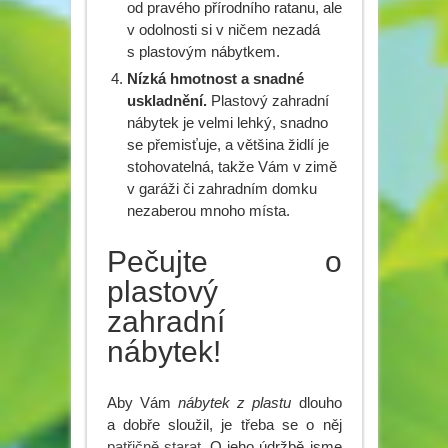
od pravého přírodního ratanu, ale
v odolnosti si v ničem nezadá
s plastovým nábytkem.
Nízká hmotnost a snadné
uskladnění.
Plastový zahradní
nábytek je velmi lehký, snadno
se přemisťuje, a většina židlí je
stohovatelná, takže Vám v zimě
v garáži či zahradním domku
nezaberou mnoho místa.
Pečujte o
plastový
zahradní
nábytek!
Aby Vám
nábytek z plastu
dlouho
a dobře sloužil, je třeba se o něj
patřičně starat
. O jeho údržbě jsme