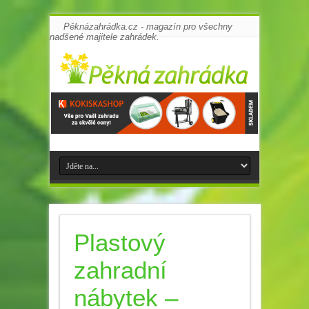
Pěknázahrádka.cz - magazín pro všechny
nadšené majitele zahrádek.
Plastový
zahradní
nábytek –