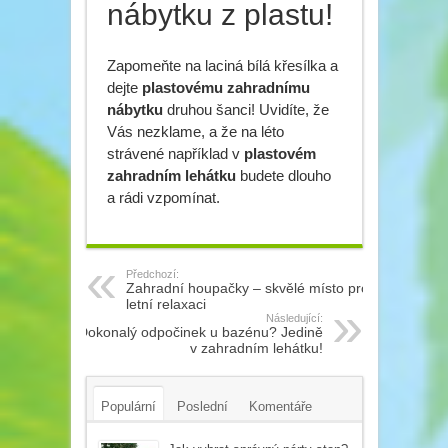
nábytku z plastu!
Zapomeňte na laciná bílá křesílka a
dejte
plastovému zahradnímu
nábytku
druhou šanci! Uvidíte, že
Vás nezklame, a že na léto
strávené například v
plastovém
zahradním lehátku
budete dlouho
a rádi vzpomínat.
Předchozí:
Zahradní houpačky – skvělé místo pro
letní relaxaci
Následující:
Dokonalý odpočinek u bazénu? Jedině
v zahradním lehátku!
Populární
Poslední
Komentáře
Tagy