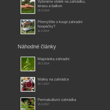
Vybíráme stolek na zahrádku,
terasu a balkon
26.3.2014
Přemýšlíte o koupi zahradní
houpačky?
11.4.2014
Náhodné články
Majoránka zahradní
29.3.2014
Maliny na zahrádce
20.7.2017
Permakulturní zahrádka
15.3.2017