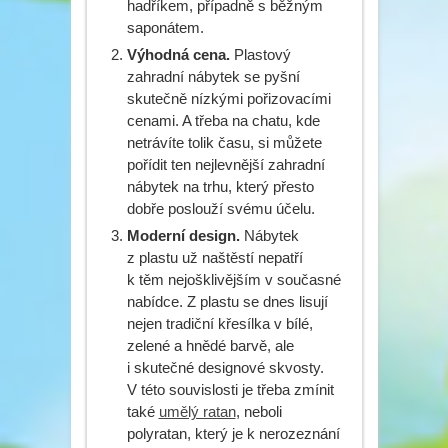
hadříkem, případně s běžným
saponátem.
Výhodná cena.
Plastový
zahradní nábytek se pyšní
skutečně nízkými pořizovacími
cenami. A třeba na chatu, kde
netrávíte tolik času, si můžete
pořídit ten nejlevnější zahradní
nábytek na trhu, který přesto
dobře poslouží svému účelu.
Moderní design.
Nábytek
z plastu už naštěstí nepatří
k těm nejošklivějším v současné
nabídce. Z plastu se dnes lisují
nejen tradiční křesílka v bílé,
zelené a hnědé barvě, ale
i skutečné designové skvosty.
V této souvislosti je třeba zmínit
také
umělý ratan
, neboli
polyratan, který je k nerozeznání