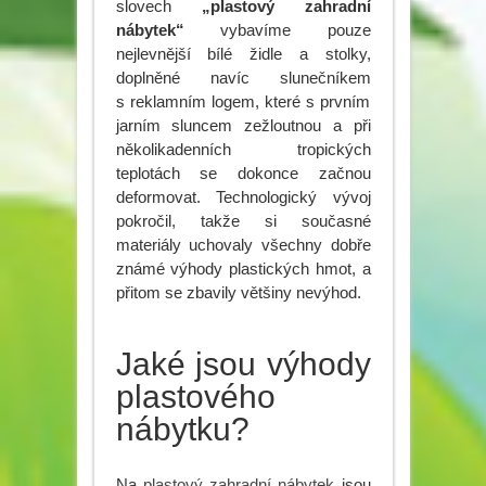
slovech
„plastový zahradní
nábytek“
vybavíme pouze
nejlevnější bílé židle a stolky,
doplněné navíc slunečníkem
s reklamním logem, které s prvním
jarním sluncem zežloutnou a při
několikadenních tropických
teplotách se dokonce začnou
deformovat. Technologický vývoj
pokročil, takže si současné
materiály uchovaly všechny dobře
známé výhody plastických hmot, a
přitom se zbavily většiny nevýhod.
Jaké jsou výhody
plastového
nábytku?
Na
plastový zahradní nábytek
jsou