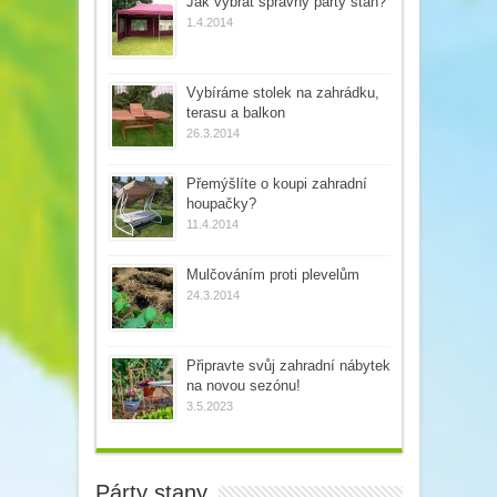
Jak vybrat správný párty stan?
1.4.2014
Vybíráme stolek na zahrádku,
terasu a balkon
26.3.2014
Přemýšlíte o koupi zahradní
houpačky?
11.4.2014
Mulčováním proti plevelům
24.3.2014
Připravte svůj zahradní nábytek
na novou sezónu!
3.5.2023
Párty stany