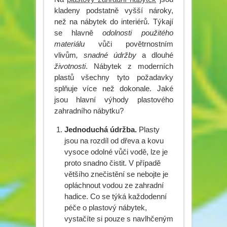
kladeny podstatně vyšší nároky,
než na nábytek do interiérů. Týkají
se hlavně
odolnosti použitého
materiálu
vůči povětrnostním
vlivům
, snadné údržby
a dlouhé
životnosti
. Nábytek z moderních
plastů všechny tyto požadavky
splňuje více než dokonale. Jaké
jsou hlavní výhody plastového
zahradního nábytku?
Jednoduchá údržba.
Plasty
jsou na rozdíl od dřeva a kovu
vysoce odolné vůči vodě, lze je
proto snadno čistit. V případě
většího znečistění se nebojte je
opláchnout vodou ze zahradní
hadice. Co se týká každodenní
péče o plastový nábytek,
vystačíte si pouze s navlhčeným