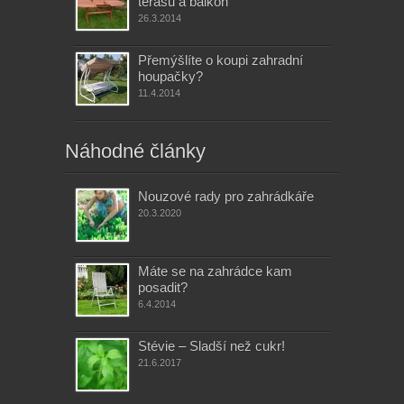
terasu a balkon
26.3.2014
Přemýšlíte o koupi zahradní
houpačky?
11.4.2014
Náhodné články
Nouzové rady pro zahrádkáře
20.3.2020
Máte se na zahrádce kam
posadit?
6.4.2014
Stévie – Sladší než cukr!
21.6.2017