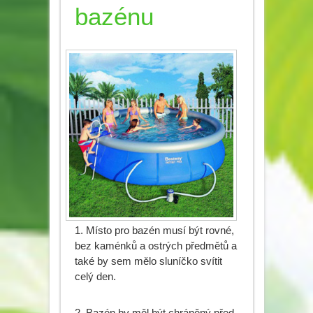
bazénu
1. Místo pro bazén musí být rovné,
bez kaménků a ostrých předmětů a
také by sem mělo sluníčko svítit
celý den.
2. Bazén by měl být chráněný před