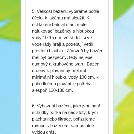
5. Velikost bazénu vybíráme podle
účelu, k jakému má sloužit. K
ochlazení batolat stačí malé
nafukovací bazénky s hloubkou
vody 10-15 cm, větší děti si ve
vodě rády hrají a potřebují větší
prostor i hloubku. Zároveň by bazén
měl být bezpečný, tedy nejlépe
gumový a kruhového tvaru. Bazén
určený k plavání by měl mít
minimální hloubku vody 100 cm, k
pohodlnému plavání je potřeba
alespoň 120-130 cm.
6. Vybavení bazénu, jako jsou např.
schůdky, síťka na nečistoty, krycí
plachta nebo filtrace, pořizujeme
rovnou s bazénem, samostatně
vyjdou dráž.