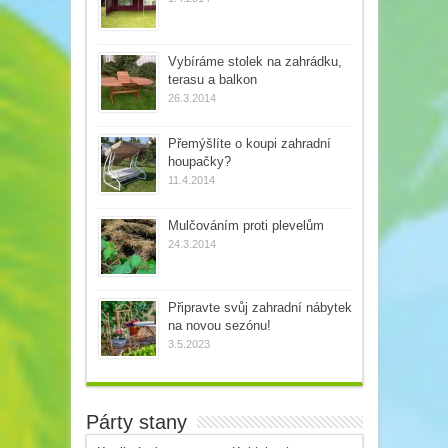
Vybíráme stolek na zahrádku,
terasu a balkon
26.3.2014
Přemýšlíte o koupi zahradní
houpačky?
11.4.2014
Mulčováním proti plevelům
24.3.2014
Připravte svůj zahradní nábytek
na novou sezónu!
3.5.2023
Párty stany