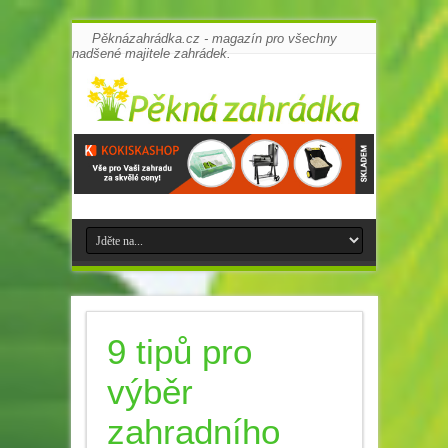
Pěknázahrádka.cz - magazín pro všechny
nadšené majitele zahrádek.
9 tipů pro
výběr
zahradního