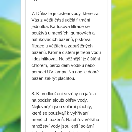
7. Důležité je čištění vody, které za
Vás z větší části udělá filtrační
jednotka. Kartušová filtrace se
používá u menších, gumových a
nafukovacích bazénů, písková
filtrace u větších a zapuštěných
bazénů. Kromě čištění je třeba vodu
i dezinfikovat. Nejběžnější je čištění
chlórem, peroxidem vodíku nebo
pomocí UV lampy. Na noc je dobré
bazén zakrýt plachtou.
8. K prodloužení sezóny na jaře a
na podzim slouží ohřev vody.
Nejlevnější jsou solární plachty,
které se používají k vyhřívání
menších bazénů. Na ohřev většího
množství vody jsou lepší solární