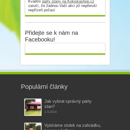
Kvalitní
párty stany na Kokiskashop.cz
zaručí, že žádnou Vaší akci již nepřeruší
nepřízeň počasí.
Přidejte se k nám na
Facebooku!
Populární články
Jak vybrat správný párty
stan?
1.4.2014
Vybíráme stolek na zahrádku,