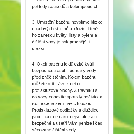
pohledy sousedů a kolemjdoucích.
3. Umístění bazénu nevolíme blízko
opadavých stromů a křovin, které
ho zanesou květy, listy a pylem a
čištění vody je pak pracnější i
dražší.
4. Okolí bazénu je důležité kvůli
bezpečnosti osob i ochrany vody
před zněčištěním. Kolem bazénu
můžete mít trávník nebo
protiskluzové plochy. Z trávníku si
do vody nanosíte spousty nečistot a
rozmočená zem navíc klouže.
Protiskluzové podložky a dlaždice
jsou finančně náročnější, ale jsou
bezpečné a ušetří Vám peníze i čas
věnované čištění vody.