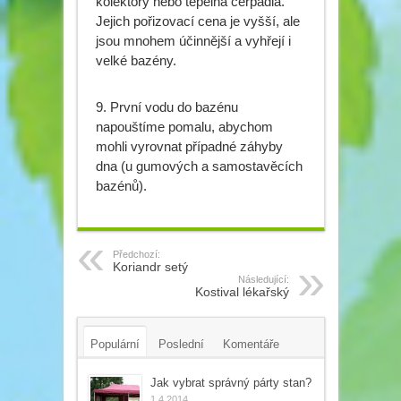
kolektory nebo tepelná čerpadla.
Jejich pořizovací cena je vyšší, ale
jsou mnohem účinnější a vyhřejí i
velké bazény.
9. První vodu do bazénu
napouštíme pomalu, abychom
mohli vyrovnat případné záhyby
dna (u gumových a samostavěcích
bazénů).
Předchozí:
Koriandr setý
Následující:
Kostival lékařský
Populární
Poslední
Komentáře
Tagy
Jak vybrat správný párty stan?
1.4.2014