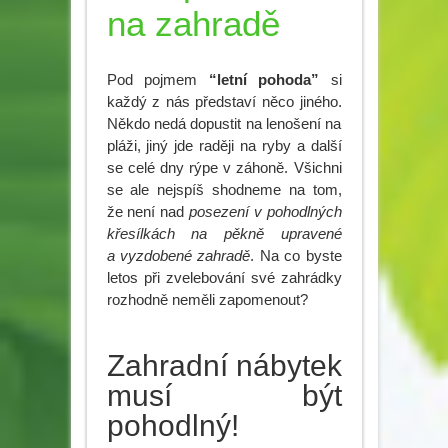
na zahradě
Pod pojmem
“letní pohoda”
si
každý z nás představí něco jiného.
Někdo nedá dopustit na lenošení na
pláži, jiný jde raději na ryby a další
se celé dny rýpe v záhoně. Všichni
se ale nejspíš shodneme na tom,
že není nad
posezení v pohodlných
křesílkách na pěkně upravené
a vyzdobené zahradě
. Na co byste
letos při zvelebování své zahrádky
rozhodně neměli zapomenout?
Zahradní nábytek
musí být
pohodlný!