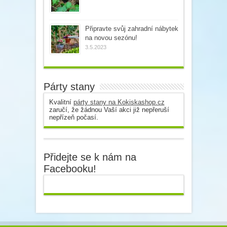
Připravte svůj zahradní nábytek
na novou sezónu!
3.5.2023
Párty stany
Kvalitní
párty stany na Kokiskashop.cz
zaručí, že žádnou Vaší akci již nepřeruší
nepřízeň počasí.
Přidejte se k nám na
Facebooku!