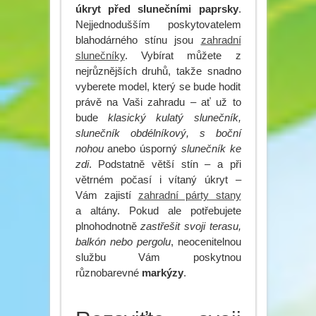
úkryt před slunečními paprsky
.
Nejjednodušším poskytovatelem
blahodárného stínu jsou
zahradní
slunečníky
. Vybírat můžete z
nejrůznějších druhů, takže snadno
vyberete model, který se bude hodit
právě na Vaši zahradu – ať už to
bude
klasický kulatý slunečník,
slunečník obdélníkový, s boční
nohou
anebo úsporný
slunečník ke
zdi
. Podstatně větší stín – a při
větrném počasí i vítaný úkryt –
Vám zajistí
zahradní párty stany
a altány. Pokud ale potřebujete
plnohodnotně
zastřešit svoji terasu,
balkón nebo pergolu
, neocenitelnou
službu Vám poskytnou
různobarevné
markýzy
.