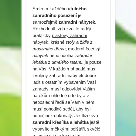
Srdcem každého
útulného
zahradního posezení
je
samozřejmě
zahradní nábytek
.
Rozhodnutí, zda zvolíte raději
praktický
plastový zahradní
nábytek
, krásné
stoly a židle z
masivního dřeva
, moderní
kovový
nábytek
nebo odolná
zahradní
lehátka z umělého ratanu
, je pouze
na Vás. V každém případě musí
zvolený zahradní nábytek dobře
ladit s ostatním vybavením Vaší
zahrady, musí odpovídat Vašim
nárokům ohledně údržby a v
neposlední řadě se Vám v něm
musí pohodlně sedět, aby byl
odpočinek dokonalý. Jestliže svá
zahradní křesílka a lehátka
ještě
vybavíte měkkými polštáři, skvělé
relaxaci jako v luxusním