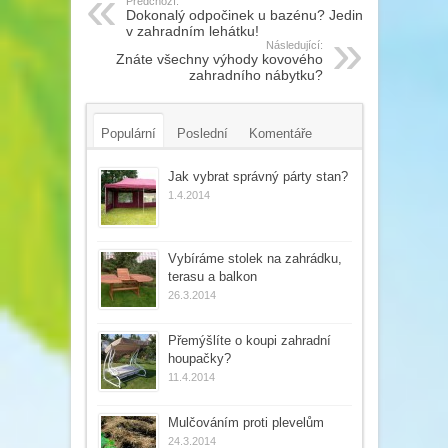
Předchozí:
Dokonalý odpočinek u bazénu? Jedině
v zahradním lehátku!
Následující:
Znáte všechny výhody kovového
zahradního nábytku?
Populární
Poslední
Komentáře
Tagy
Jak vybrat správný párty stan?
1.4.2014
Vybíráme stolek na zahrádku,
terasu a balkon
26.3.2014
Přemýšlíte o koupi zahradní
houpačky?
11.4.2014
Mulčováním proti plevelům
24.3.2014