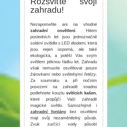
Rozsviťte svoji
zahradu!
Nezapomeňte ani na vhodné
zahradní osvětlení
. Hitem
posledních let jsou jednoznačně
solární svítidla s LED diodami
, která
jsou nejen úsporná, ale také
ekologická, a potěší Vás svým
světlem pěknou řádku let. Zahradu
však nemusíte osvětlovat pouze
žárovkami
nebo
světelnými řetězy
.
Za soumraku a při nočním
posezení na zahradě snadno
podlehnete kouzlu
svítících kašen
,
které propůjčí Vaší zahradě
magické světlo. Samozřejmě i
zahradní fontány
bez osvětlení
mají svůj nezaměnitelný půvab.
Zvuk zurčící vody působí