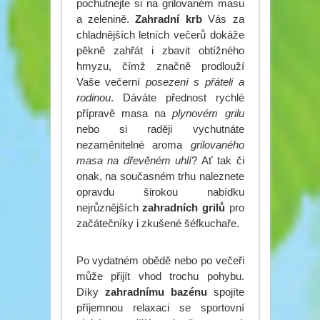
pochutnejte si na grilovaném masu
a zelenině.
Zahradní krb
Vás za
chladnějších letních večerů dokáže
pěkně zahřát i zbavit obtížného
hmyzu, čímž značně prodlouží
Vaše večerní
posezení s přáteli a
rodinou
. Dáváte přednost rychlé
přípravě masa na
plynovém grilu
nebo si raději vychutnáte
nezaměnitelné aroma
grilovaného
masa na dřevěném uhlí
? Ať tak či
onak, na současném trhu naleznete
opravdu širokou nabídku
nejrůznějších
zahradních grilů
pro
začátečníky i zkušené šéfkuchaře.
Po vydatném obědě nebo po večeři
může přijít vhod trochu pohybu.
Díky
zahradnímu bazénu
spojíte
příjemnou relaxaci se sportovní