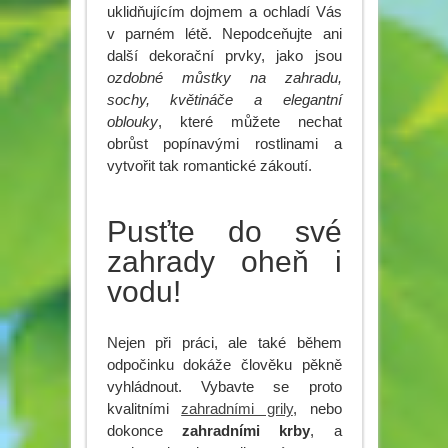
uklidňujícím dojmem a ochladí Vás
v parném létě. Nepodceňujte ani
další dekorační prvky, jako jsou
ozdobné můstky na zahradu,
sochy, květináče a elegantní
oblouky
, které můžete nechat
obrůst popínavými rostlinami a
vytvořit tak romantické zákoutí.
Pusťte do své
zahrady oheň i
vodu!
Nejen při práci, ale také během
odpočinku dokáže člověku pěkně
vyhládnout. Vybavte se proto
kvalitními
zahradními grily
, nebo
dokonce
zahradními
krby
, a