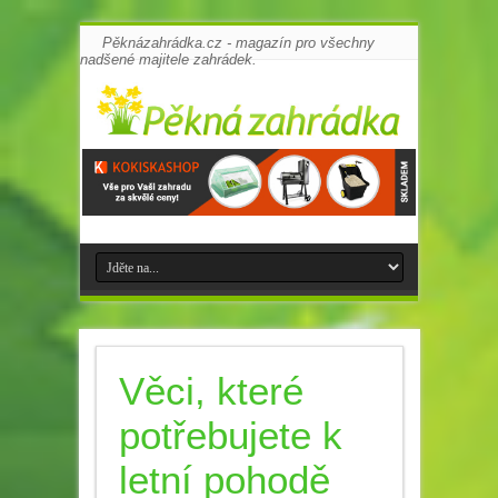
Pěknázahrádka.cz - magazín pro všechny
nadšené majitele zahrádek.
Věci, které
potřebujete k
letní pohodě