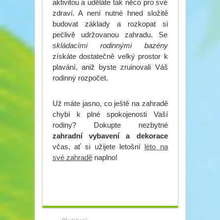
aktivitou a uděláte tak něco pro své
zdraví. A není nutné hned složitě
budovat základy a rozkopat si
pečlivě udržovanou zahradu. Se
skládacími rodinnými bazény
získáte dostatečně velký prostor k
plavání, aniž byste zruinovali Váš
rodinný rozpočet.
Už máte jasno, co ještě na zahradě
chybí k plné spokojenosti Vaší
rodiny? Dokupte nezbytné
zahradní vybavení a dekorace
včas, ať si užijete letošní
léto na
své zahradě
naplno!