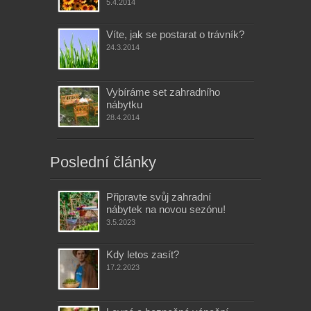
5.4.2014
Víte, jak se postarat o trávník?
24.3.2014
Vybíráme set zahradního
nábytku
28.4.2014
Poslední články
Připravte svůj zahradní
nábytek na novou sezónu!
3.5.2023
Kdy letos zasít?
17.2.2023