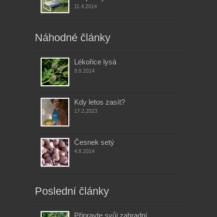
11.4.2014
Náhodné články
Lékořice lysá
9.9.2014
Kdy letos zasít?
17.2.2023
Česnek setý
4.8.2014
Poslední články
Připravte svůj zahradní