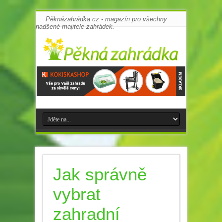
Pěknázahrádka.cz - magazín pro všechny
nadšené majitele zahrádek.
Jak správně
vybrat
zahradní