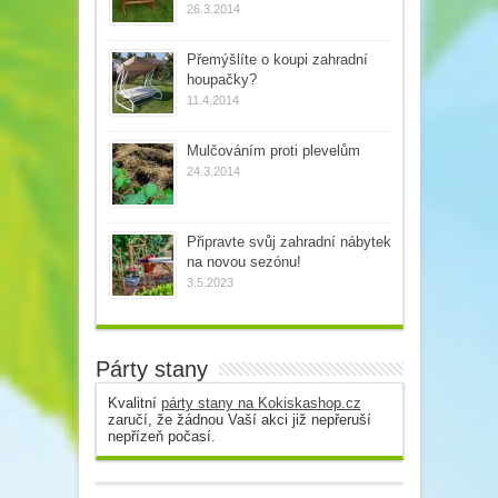
26.3.2014
Přemýšlíte o koupi zahradní
houpačky?
11.4.2014
Mulčováním proti plevelům
24.3.2014
Připravte svůj zahradní nábytek
na novou sezónu!
3.5.2023
Párty stany
Kvalitní
párty stany na Kokiskashop.cz
zaručí, že žádnou Vaší akci již nepřeruší
nepřízeň počasí.