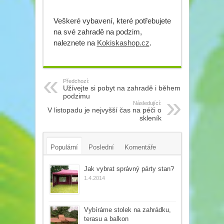
Veškeré vybavení, které potřebujete
na své zahradě na podzim,
naleznete na
Kokiskashop.cz
.
Předchozí:
Užívejte si pobyt na zahradě i během
podzimu
Následující:
V listopadu je nejvyšší čas na péči o
skleník
Populární
Poslední
Komentáře
Tagy
Jak vybrat správný párty stan?
1.4.2014
Vybíráme stolek na zahrádku,
terasu a balkon