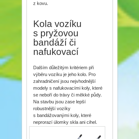
z kovu.
Kola vozíku
s pryžovou
bandáží či
nafukovací
Dalším důležitým kritériem při
výběru vozíku je jeho kolo. Pro
zahradničení jsou nejvhodnější
modely s nafukovacími koly, které
se neboří do trávy či měkké půdy.
Na stavbu jsou zase lepší
robustnější vozíky
s bandážovanými koly, které
neprorazí úlomky skla ani cihel.