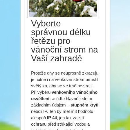
Vyberte
správnou délku
řetězu pro
vánoční strom na
Vaší zahradě
Protože dny se neúprosně zkracují,
je nutné i na venkovní strom umístit
světýlka, aby se ve tmě neztratil.
Při výběru
venkovního vánočního
osvětlení
se řiďte hlavně jedním
základním údajem –
stupněm krytí
neboli IP. Ten by měl mít hodnotu
alespoň
IP 44
, jen tak zajistí
ochranu před stříkající vodou a