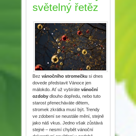
světelný řetěz
Bez
vánočního stromečku
si dnes
dovede představit Vánoce jen
málokdo. Ať už vybíráte
vánoční
ozdoby
dlouho dopředu, nebo tuto
starost přenecháváte dětem,
stromek zkrátka musí být. Trendy
ve zdobení se neustále mění, stejně
jako náš vkus. Jedno však zůstává
stejné – nesmí chybět vánoční