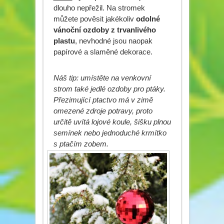
dlouho nepřežil. Na stromek
můžete pověsit jakékoliv
odolné
vánoční ozdoby z trvanlivého
plastu
, nevhodné jsou naopak
papírové a slaměné dekorace.
Náš tip: umístěte na venkovní
strom také jedlé ozdoby pro ptáky.
Přezimující ptactvo má v zimě
omezené zdroje potravy, proto
určitě uvítá lojové koule, šišku plnou
semínek nebo jednoduché krmítko
s ptačím zobem.