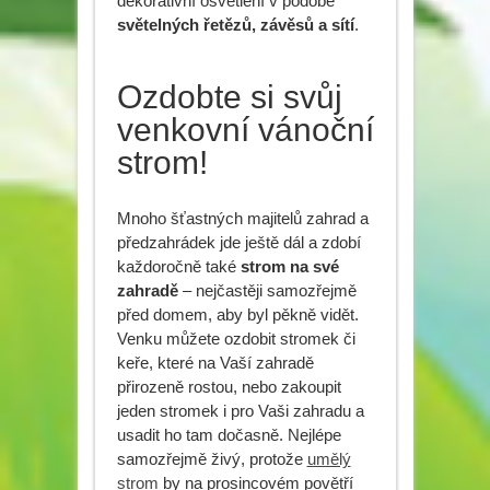
dekorativní osvětlení v podobě
světelných řetězů, závěsů a sítí
.
Ozdobte si svůj
venkovní vánoční
strom!
Mnoho šťastných majitelů zahrad a
předzahrádek jde ještě dál a zdobí
každoročně také
strom na své
zahradě
– nejčastěji samozřejmě
před domem, aby byl pěkně vidět.
Venku můžete ozdobit stromek či
keře, které na Vaší zahradě
přirozeně rostou, nebo zakoupit
jeden stromek i pro Vaši zahradu a
usadit ho tam dočasně. Nejlépe
samozřejmě živý, protože
umělý
strom
by na prosincovém povětří