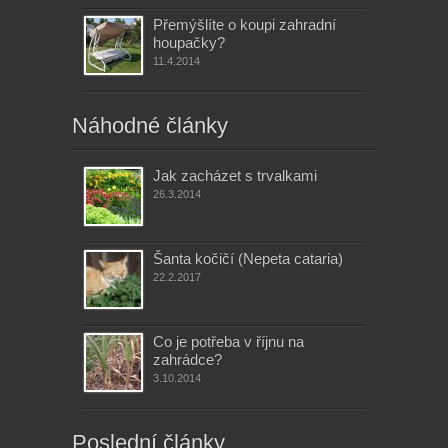
Přemýšlíte o koupi zahradní
houpačky?
11.4.2014
Náhodné články
Jak zacházet s trvalkami
26.3.2014
Šanta kočičí (Nepeta cataria)
22.2.2017
Co je potřeba v říjnu na
zahrádce?
3.10.2014
Poslední články