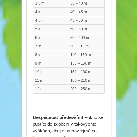
3,5 m
35 – 40 m
4 m
40 – 45 m
4,5 m
45 – 50 m
5 m
60 – 80 m
6 m
80 – 100 m
7 m
90 – 110 m
8 m
110 – 130 m
9 m
130 – 150 m
10 m
150 – 180 m
11 m
180 – 210 m
12 m
200 – 250 m
Bezpečnost především!
Pokud se
pustíte do zdobení v takovýchto
výškách, dbejte samozřejmě na