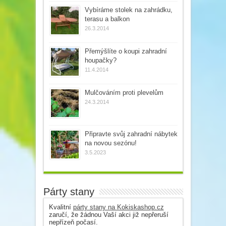
Vybíráme stolek na zahrádku,
terasu a balkon
26.3.2014
Přemýšlíte o koupi zahradní
houpačky?
11.4.2014
Mulčováním proti plevelům
24.3.2014
Připravte svůj zahradní nábytek
na novou sezónu!
3.5.2023
Párty stany
Kvalitní
párty stany na Kokiskashop.cz
zaručí, že žádnou Vaší akci již nepřeruší
nepřízeň počasí.