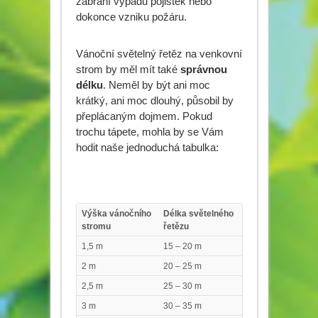
zabrání výpadu pojistek nebo
dokonce vzniku požáru.
Vánoční světelný řetěz na venkovní
strom by měl mít také
správnou
délku
. Neměl by být ani moc
krátký, ani moc dlouhý, působil by
přeplácaným dojmem. Pokud
trochu tápete, mohla by se Vám
hodit naše jednoduchá tabulka:
Výška vánočního
Délka světelného
stromu
řetězu
1,5 m
15 – 20 m
2 m
20 – 25 m
2,5 m
25 – 30 m
3 m
30 – 35 m