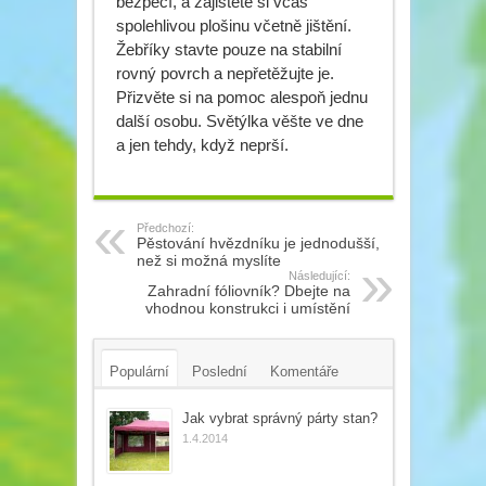
bezpečí, a zajistěte si včas
spolehlivou plošinu včetně jištění.
Žebříky stavte pouze na stabilní
rovný povrch a nepřetěžujte je.
Přizvěte si na pomoc alespoň jednu
další osobu. Světýlka věšte ve dne
a jen tehdy, když neprší.
Předchozí:
Pěstování hvězdníku je jednodušší,
než si možná myslíte
Následující:
Zahradní fóliovník? Dbejte na
vhodnou konstrukci i umístění
Populární
Poslední
Komentáře
Tagy
Jak vybrat správný párty stan?
1.4.2014