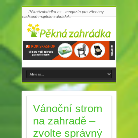
Pěknázahrádka.cz - magazín pro všechny
nadšené majitele zahrádek.
Vánoční strom
na zahradě –
zvolte správný