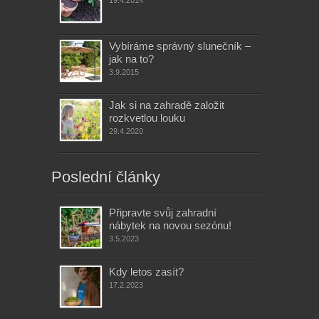
Vybíráme správný slunečník –
jak na to?
3.9.2015
Jak si na zahradě založit
rozkvetlou louku
29.4.2020
Poslední články
Připravte svůj zahradní
nábytek na novou sezónu!
3.5.2023
Kdy letos zasít?
17.2.2023