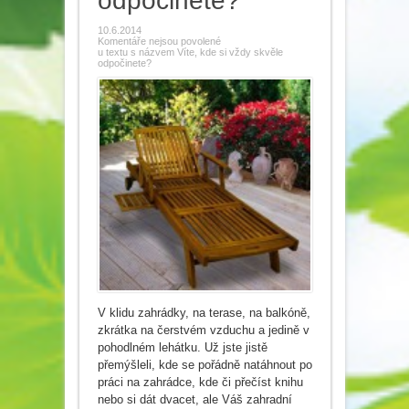
odpočinete?
10.6.2014
Komentáře nejsou povolené
u textu s názvem Víte, kde si vždy skvěle
odpočinete?
V klidu zahrádky, na terase, na balkóně,
zkrátka na čerstvém vzduchu a jedině v
pohodlném lehátku. Už jste jistě
přemýšleli, kde se pořádně natáhnout po
práci na zahrádce, kde či přečíst knihu
nebo si dát dvacet, ale Váš zahradní