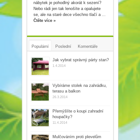
nábytek je pohodlný akorát k sezení?
Nebo rádi jen tak lenošíte a opalujete
se, ale na staré dece všechno tlačí a ...
Čtěte více »
Populární
Poslední
Komentáře
Tagy
Jak vybrat správný párty stan?
1.4.2014
Vybíráme stolek na zahrádku,
terasu a balkon
26.3.2014
Přemýšlíte o koupi zahradní
houpačky?
11.4.2014
Mulčováním proti plevelům