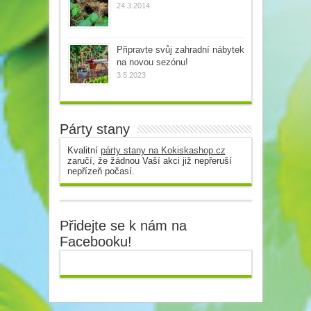
24.3.2014
Připravte svůj zahradní nábytek
na novou sezónu!
3.5.2023
Párty stany
Kvalitní
párty stany na Kokiskashop.cz
zaručí, že žádnou Vaší akci již nepřeruší
nepřízeň počasí.
Přidejte se k nám na
Facebooku!