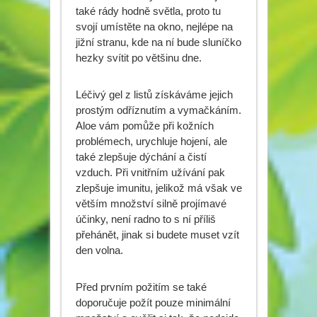
také rády hodně světla, proto tu
svojí umístěte na okno, nejlépe na
jižní stranu, kde na ní bude sluníčko
hezky svítit po většinu dne.
Léčivý gel z listů získáváme jejich
prostým odříznutím a vymačkáním.
Aloe vám pomůže při kožních
problémech, urychluje hojení, ale
také zlepšuje dýchání a čistí
vzduch. Při vnitřním užívání pak
zlepšuje imunitu, jelikož má však ve
větším množství silně projímavé
účinky, není radno to s ní příliš
přehánět, jinak si budete muset vzít
den volna.
Před prvním požitím se také
doporučuje požít pouze minimální