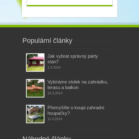
Populární články
Jak vybrat správný párty
stan?
1.4.2014
Vybíráme stolek na zahrádku,
terasu a balkon
26.3.2014
Přemýšlíte o koupi zahradní
houpačky?
11.4.2014
Náhodné články