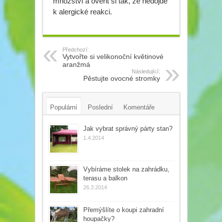
množství a ověřit si tak, že nedojde
k alergické reakci.
Předchozí:
Vytvořte si velikonoční květinové
aranžmá
Následující:
Pěstujte ovocné stromky
Populární
Poslední
Komentáře
Tagy
Jak vybrat správný párty stan?
1.4.2014
Vybíráme stolek na zahrádku,
terasu a balkon
26.3.2014
Přemýšlíte o koupi zahradní
houpačky?