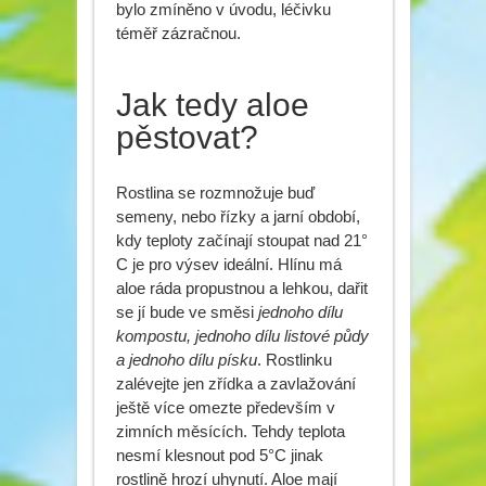
bylo zmíněno v úvodu, léčivku
téměř zázračnou.
Jak tedy aloe
pěstovat?
Rostlina se rozmnožuje buď
semeny, nebo řízky a jarní období,
kdy teploty začínají stoupat nad 21°
C je pro výsev ideální. Hlínu má
aloe ráda propustnou a lehkou, dařit
se jí bude ve směsi
jednoho dílu
kompostu, jednoho dílu listové půdy
a jednoho dílu písku
. Rostlinku
zalévejte jen zřídka a zavlažování
ještě více omezte především v
zimních měsících. Tehdy teplota
nesmí klesnout pod 5°C jinak
rostlině hrozí uhynutí. Aloe mají