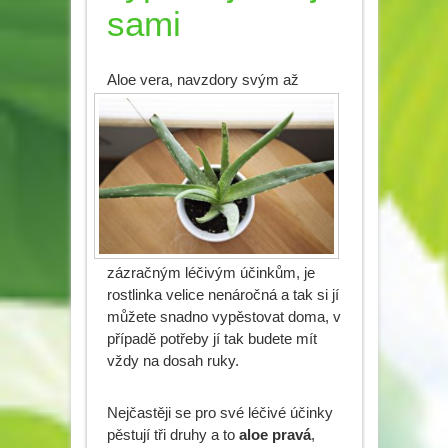
sami
Aloe vera, navzdor
y svým až
zázračným léčivým účinkům, je
rostlinka velice nenáročná a tak si jí
můžete snadno vypěstovat doma, v
případě potřeby jí tak budete mít
vždy na dosah ruky.
Nejčastěji se pro své léčivé účinky
pěstují tři druhy a to
aloe pravá
,