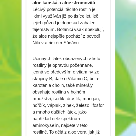
aloe kapská
a
aloe stromovitá
.
Léčivý potenciál těchto rostlin je
lidmi využíván již po tisíce let, leč
jejich původ je doposud zahalen
tajemstvím. Botanici však spekulují,
že aloe nejspíše pochází z povodí
Nilu v africkém Súdánu.
Účinných látek obsažených v listu
rostliny je opravdu požehnaně,
jedná se především o vitaminy ze
skupiny B, dále o Vitamin C, beta-
karoten a cholin, také minerály
obsahuje rostlina v hojném
množství, sodík, draslík, mangan,
hořčík, vápník, zinek, železo i fosfor
a mnoho dalších látek, jako
například celé spektrum
aminokyselin, najdete v této
rostlině. To dělá z aloe vera, jak již