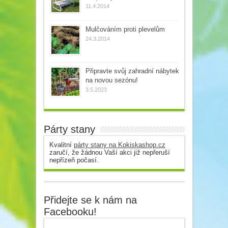
11.4.2014
Mulčováním proti plevelům
24.3.2014
Připravte svůj zahradní nábytek
na novou sezónu!
3.5.2023
Párty stany
Kvalitní
párty stany na Kokiskashop.cz
zaručí, že žádnou Vaší akci již nepřeruší
nepřízeň počasí.
Přidejte se k nám na
Facebooku!