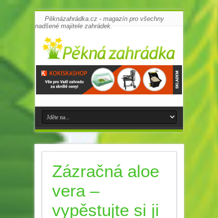
Pěknázahrádka.cz - magazín pro všechny
nadšené majitele zahrádek.
Zázračná aloe
vera –
vypěstujte si ji