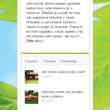
Vám rozzáří okenní parapet uprostřed
šedivé zimy, nebo dokonce už o
Vánocích. Důležité je zasadit ho včas.
Jak vypěstovat hvězdník z cibule
Hvězdník si samozřejmě můžete o
Vánocích koupit už rozkvetlý. Pokud si
ho však vypipláte z cibule, budete z něj
mít mnohem větší radost. Jak na to? ...
Čtěte více »
Populární
Poslední
Komentáře
Tagy
Jak vybrat správný párty stan?
1.4.2014
Vybíráme stolek na zahrádku,
terasu a balkon
26.3.2014