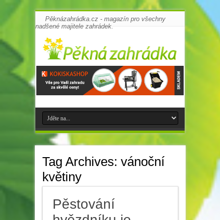
Pěknázahrádka.cz - magazín pro všechny
nadšené majitele zahrádek.
Tag Archives:
vánoční
květiny
Pěstování
hvězdníku je