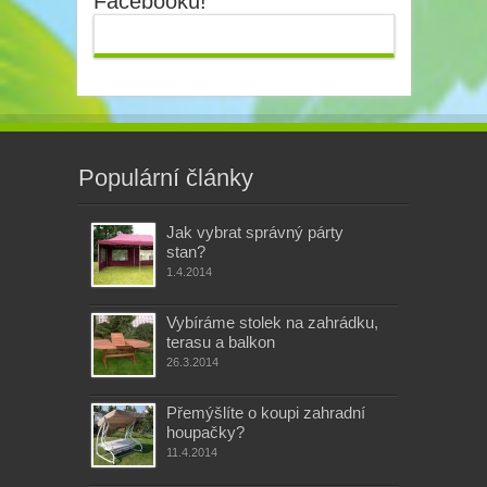
Facebooku!
Populární články
Jak vybrat správný párty
stan?
1.4.2014
Vybíráme stolek na zahrádku,
terasu a balkon
26.3.2014
Přemýšlíte o koupi zahradní
houpačky?
11.4.2014