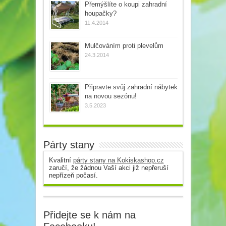
Přemýšlíte o koupi zahradní
houpačky?
11.4.2014
Mulčováním proti plevelům
24.3.2014
Připravte svůj zahradní nábytek
na novou sezónu!
3.5.2023
Párty stany
Kvalitní
párty stany na Kokiskashop.cz
zaručí, že žádnou Vaší akci již nepřeruší
nepřízeň počasí.
Přidejte se k nám na