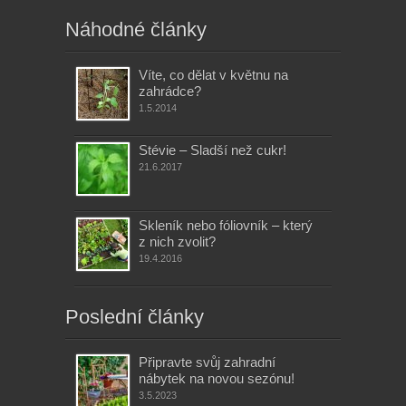
Náhodné články
Víte, co dělat v květnu na
zahrádce?
1.5.2014
Stévie – Sladší než cukr!
21.6.2017
Skleník nebo fóliovník – který
z nich zvolit?
19.4.2016
Poslední články
Připravte svůj zahradní
nábytek na novou sezónu!
3.5.2023