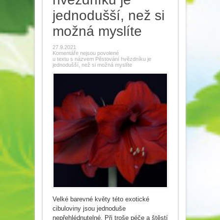
jednodušší, než si
možná myslíte
27.9.2021
Komentáře nejsou povolené
u textu s názvem Pěstování hvězdníku je
jednodušší, než si možná myslíte
Velké barevné květy této exotické
cibuloviny jsou jednoduše
nepřehlédnutelné. Při troše péče a štěstí