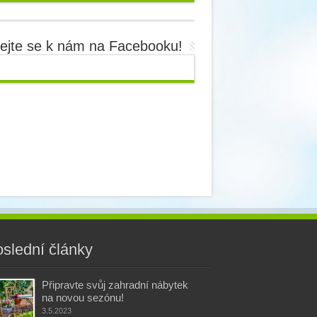
dejte se k nám na Facebooku!
slední články
Připravte svůj zahradní nábytek
na novou sezónu!
3.5.2023