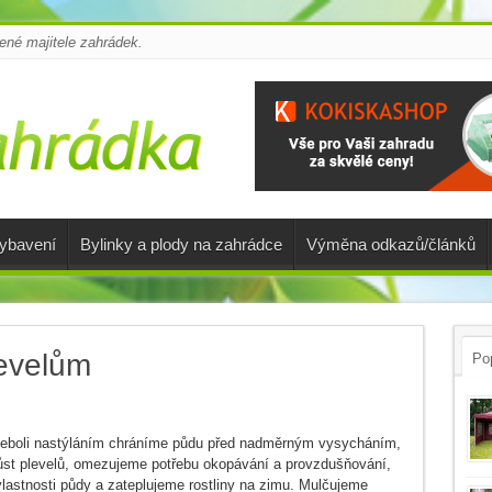
é majitele zahrádek.
vybavení
Bylinky a plody na zahrádce
Výměna odkazů/článků
levelům
Pop
eboli nastýláním chráníme půdu před nadměrným vysycháním,
ůst plevelů, omezujeme potřebu okopávání a provzdušňování,
lastnosti půdy a zateplujeme rostliny na zimu. Mulčujeme