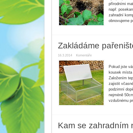
přírodními mat
např. posekaná
zahradní komp
obnovujeme p
Zakládáme pařeništ
16.3.2014
Komentáře
Pokud jste váš
kousek místa 
Založením tep
zajistit včas
podzimní dopě
nejméně 50cm,
vzdušnému pro
Kam se zahradním 