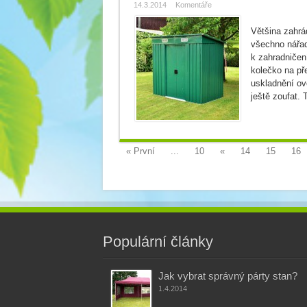
14.3.2014
Komentáře
Většina zahrá
všechno nářad
k zahradničen
kolečko na př
uskladnění ov
ještě zoufat. 
« První
...
10
«
14
15
16
Populární články
Jak vybrat správný párty stan?
1.4.2014