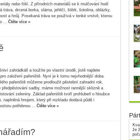
eriály nebo fólií. Z přírodních materiálů se k mulčování hodí
 tráva, drcená borka, sláma, jehličí, štěrk, šotolina, oblázky,
ost a hnůj. Posekaná tráva se používá v tenké vrstvě, kterou
o ...
Čtěte více »
ě
niví zahrádkáři a toužíte po vlastní úrodě, jistě najdete
pro založení pařeniště. Nyní je k tomu nejvhodnější doba.
lého pařeniště můžeme prodloužit pěstební zahradní rok,
né předpěstování sadby, máme možnost rannější sklizně a
stování zeleniny. Základ pařeniště tvoří prohlubeň o hloubce
 naplněná hnojem, který při rozkladu dodává půdě i
storu potřebnou ...
Čtěte více »
Pár
Kval
nářadím?
že ž
poč