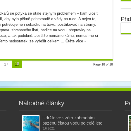
dkářů se potýká se stále stejným problémem – kam uložit
Při
í, aby bylo pěkně pohromadě a vždy po ruce. A nejen to,
í potřebujeme i sekačku na trávu, postřikovač na stromy,
epravu shrabaného listí, hadice na vodu, přepravky na
oce, a tak podobně. Jestliže nemáme kůlnu, nemusíme si
Tento nedostatek lze vyřešit celkem ...
Čtěte více »
18
17
Page 18 of 18
Náhodné články
Po
Udržte ve svém zahradním
bazénu čistou vodu po celé léto
3.6.2021