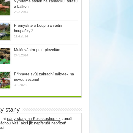
Vybíráme stolek na zahrádku, terasu
a balkon
26.3.2014
Přemýšlíte o koupi zahradní
houpačky?
11.4.2014
Mulčováním proti plevelům
24.3.2014
Připravte svůj zahradní nábytek na
novou sezónu!
3.5.2023
ty stany
itní
párty stany na Kokiskashop.cz
zaručí,
ádnou Vaší akci již nepřeruší nepřízeň
así.