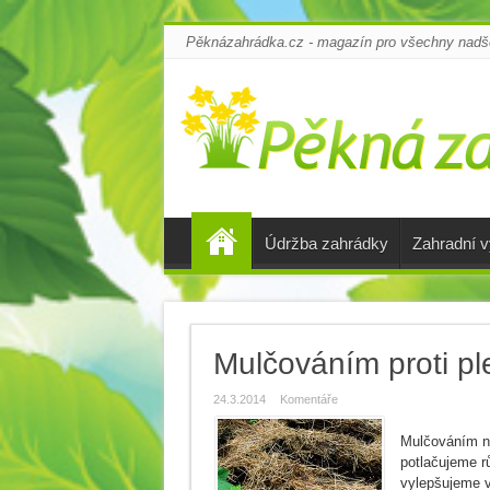
Pěknázahrádka.cz - magazín pro všechny nadšen
Údržba zahrádky
Zahradní 
Mulčováním proti p
24.3.2014
Komentáře
Mulčováním n
potlačujeme r
vylepšujeme v