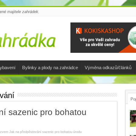
é majitele zahrádek.
vybavení
Bylinky a plody na zahrádce
Výměna odkazů/článků
vání
Pop
ní sazenic pro bohatou
ázvem Jak na předpěstování sazenic pro bohatou úrodu