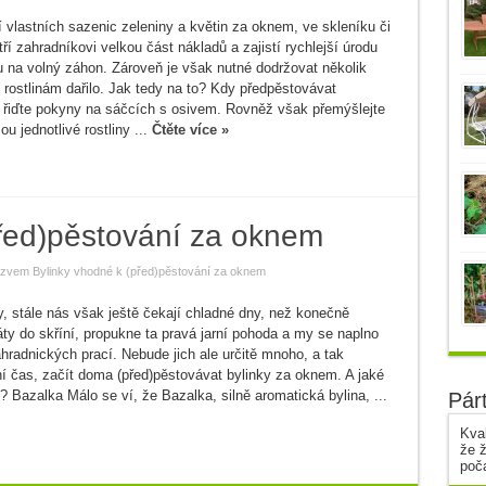
 vlastních sazenic zeleniny a květin za oknem, ve skleníku či
tří zahradníkovi velkou část nákladů a zajistí rychlejší úrodu
u na volný záhon. Zároveň je však nutné dodržovat několik
 rostlinám dařilo. Jak tedy na to? Kdy předpěstovávat
řiďte pokyny na sáčcích s osivem. Rovněž však přemýšlejte
ou jednotlivé rostliny ...
Čtěte více »
před)pěstování za oknem
ázvem Bylinky vhodné k (před)pěstování za oknem
y, stále nás však ještě čekají chladné dny, než konečně
ty do skříní, propukne ta pravá jarní pohoda a my se naplno
hradnických prací. Nebude jich ale určitě mnoho, a tak
ní čas, začít doma (před)pěstovávat bylinky za oknem. A jaké
? Bazalka Málo se ví, že Bazalka, silně aromatická bylina, ...
Pár
Kval
že ž
poč