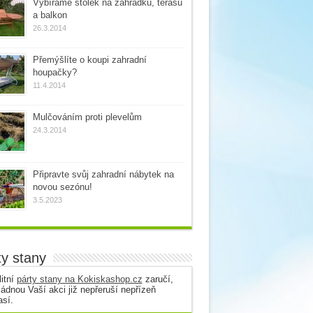
Vybíráme stolek na zahrádku, terasu
a balkon
26.3.2014
Přemýšlíte o koupi zahradní
houpačky?
11.4.2014
Mulčováním proti plevelům
24.3.2014
Připravte svůj zahradní nábytek na
novou sezónu!
3.5.2023
ty stany
itní
párty stany na Kokiskashop.cz
zaručí,
ádnou Vaší akci již nepřeruší nepřízeň
así.