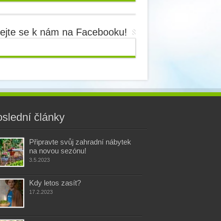
dejte se k nám na Facebooku!
slední články
Připravte svůj zahradní nábytek
na novou sezónu!
3.5.2023
Kdy letos zasít?
17.2.2023