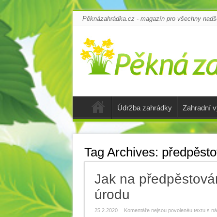
Pěknázahrádka.cz - magazín pro všechny nadšen
Údržba zahrádky
Zahradní 
Tag Archives:
předpěsto
Jak na předpěstová
úrodu
25.2.2020
Komentáře nejsou povolené
u textu s n