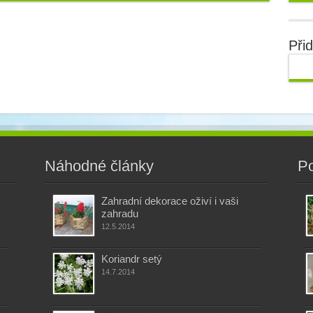
Při
Náhodné články
Po
Zahradní dekorace oživí i vaši
zahradu
12.5.2014
Koriandr setý
14.7.2014