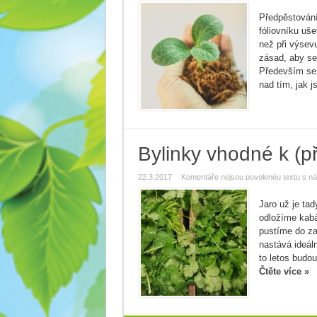
Předpěstování
fóliovníku uše
než při výsev
zásad, aby se
Především se 
nad tím, jak js
Bylinky vhodné k (
22.3.2017
Komentáře nejsou povolené
u textu s n
Jaro už je tad
odložíme kabá
pustíme do za
nastává ideál
to letos budou
Čtěte více »