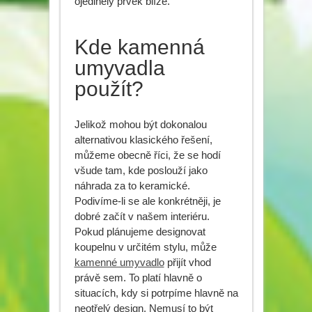
ojedinělý prvek blíže.
Kde kamenná
umyvadla
použít?
Jelikož mohou být dokonalou
alternativou klasického řešení,
můžeme obecně říci, že se hodí
všude tam, kde poslouží jako
náhrada za to keramické.
Podivíme-li se ale konkrétněji, je
dobré začít v našem interiéru.
Pokud plánujeme designovat
koupelnu v určitém stylu, může
kamenné umyvadlo
přijít vhod
právě sem. To platí hlavně o
situacích, kdy si potrpíme hlavně na
neotřelý design. Nemusí to být