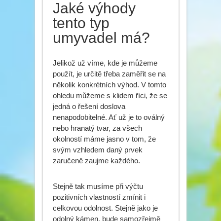
Jaké výhody
tento typ
umyvadel má?
Jelikož už víme, kde je můžeme
použít, je určitě třeba zaměřit se na
několik konkrétních výhod. V tomto
ohledu můžeme s klidem říci, že se
jedná o řešení doslova
nenapodobitelné. Ať už je to oválný
nebo hranatý tvar, za všech
okolností máme jasno v tom, že
svým vzhledem daný prvek
zaručeně zaujme každého.
Stejně tak musíme při výčtu
pozitivních vlastností zmínit i
celkovou odolnost. Stejně jako je
odolný kámen, bude samozřejmě