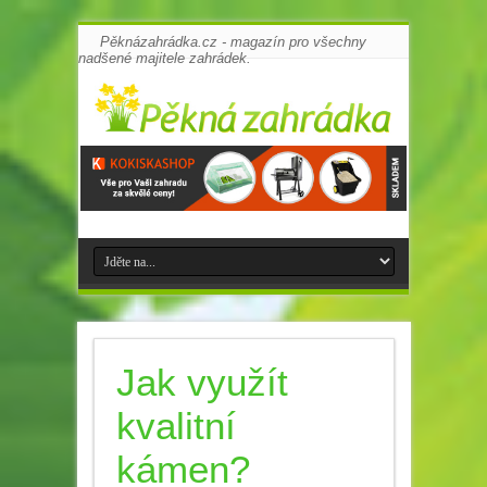
Pěknázahrádka.cz - magazín pro všechny
nadšené majitele zahrádek.
Jak využít
kvalitní
kámen?