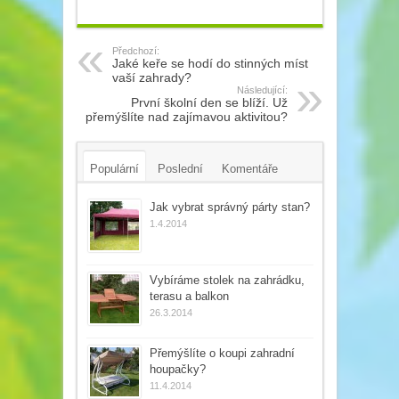
Předchozí:
Jaké keře se hodí do stinných míst
vaší zahrady?
Následující:
První školní den se blíží. Už
přemýšlíte nad zajímavou aktivitou?
Populární
Poslední
Komentáře
Tagy
Jak vybrat správný párty stan?
1.4.2014
Vybíráme stolek na zahrádku,
terasu a balkon
26.3.2014
Přemýšlíte o koupi zahradní
houpačky?
11.4.2014