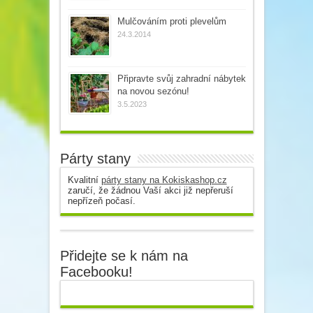
Mulčováním proti plevelům
24.3.2014
Připravte svůj zahradní nábytek
na novou sezónu!
3.5.2023
Párty stany
Kvalitní
párty stany na Kokiskashop.cz
zaručí, že žádnou Vaší akci již nepřeruší
nepřízeň počasí.
Přidejte se k nám na
Facebooku!