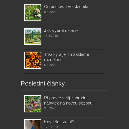
Co pěstovat ve skleníku
8.3.2016
Jak vybrat skleník
18.3.2016
Trvalky a jejich základní
rozdělení
5.4.2014
Poslední články
Připravte svůj zahradní
nábytek na novou sezónu!
3.5.2023
Kdy letos zasít?
17.2.2023