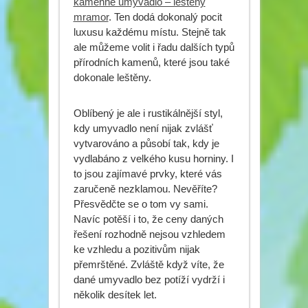
kamenné umyvadlo – leštěný
mramor
. Ten dodá dokonalý pocit
luxusu každému místu. Stejně tak
ale můžeme volit i řadu dalších typů
přírodních kamenů, které jsou také
dokonale leštěny.
Oblíbený je ale i rustikálnější styl,
kdy umyvadlo není nijak zvlášť
vytvarováno a působí tak, kdy je
vydlabáno z velkého kusu horniny. I
to jsou zajímavé prvky, které vás
zaručeně nezklamou. Nevěříte?
Přesvědčte se o tom vy sami.
Navíc potěší i to, že ceny daných
řešení rozhodně nejsou vzhledem
ke vzhledu a pozitivům nijak
přemrštěné. Zvláště když víte, že
dané umyvadlo bez potíží vydrží i
několik desítek let.