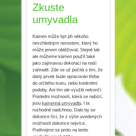
Zkuste
umyvadla
Kámen může být při někoho
nevzhledným nerostem, který ho
může jenom obtěžovat. Stejně tak
ale můžeme kámen použít také
jako zajímavou dekoraci na naší
zahradě. Zde se už počítá s tím, že
daný prvek bude opracován třeba
do určitého tvaru, nebo konkrétní
podoby. Ani tím ale využití nekončí.
Poslední možností, která se nabízí,
jsou
kamenná umyvadla
. I ta
rozhodně nadchnou. Dalo by se
dokonce říci, že z výše uvedených
možností dokonce nejvíce.
Podívejme se proto na tento