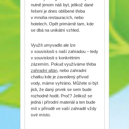
nutně jenom náš byt, jelikož dané
řešení je dnes oblíbené třeba
v mnoha restauracích, nebo
hotelech. Opět primárně tam, kde
se dbá na unikátní vzhled.
Využít umyvadlo ale lze
v souvislosti s naší zahradou – tedy
v souvislosti s konkrétním
zázemím. Pokud využíváme třeba
zahradní altán
, nebo zahradní
chatku kde je zavedený přívod
vody, máme vyhráno. Můžete si být
jisti, že daný prvek se sem bude
rozhodně hodit. Proč? Jelikož se
jedná i přírodní materiál a ten bude
mít v přírodě ve vaší zahradě vždy
své místo.